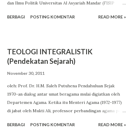
dan Ilmu Politik Universitas Al Asyariah Mandar (FISIP
Unasman). Artika Ananda Putri, berhasil meraih Juara 1
BERBAGI
POSTING KOMENTAR
READ MORE »
dalam Lomba Karya Ilmiah yang diselenggarakan oleh
Direktorat Lalu Lintas (Ditlantas) Polda Sulawesi Barat,
dalam rangka memperingati HUT Lalu Lintas Bhayangkara
ke-69 tahun 2024. Lomba yang bertemakan "Polantas
TEOLOGI INTEGRALISTIK
Presisi Hadir" ini diikuti oleh 40 peserta mahasiswa
(Pendekatan Sejarah)
Perguruan Tinggi se-Sulbar dan mahasiswa dari berbagai
universitas di luar Sulbar yang ber-KTP Sulbar. Artika
November 30, 2011
Ananda Putri mengangkat karya ilmiah berjudul; “Menuju
oleh: Prof. Dr. H.M. Saleh Putuhena Pendahuluan Sejak
Sulbar Sejahtera: Optimalisasi Regional Traffic Management
1970-an dialog antar umat beragama mulai digiatkan oleh
Centre (RTMC) melalui Gerakan Satu Hari Tanpa
Departemen Agama. Ketika itu Menteri Agama (1972-1977)
Pelanggaran”, yang dinilai unggul dari segi kreativitas
di jabat oleh Mukti Ali, professor perbandingan agama pada
gagasan, orisinalitas, analisis, dan sistematika penulisan.
IAIN Sunan Kalijaga, Jogjakarta. Sebagai seorang menteri
Kaprodi Ilmu Komunikasi, Dr. Hamdan, M.Ag, memandang
BERBAGI
POSTING KOMENTAR
READ MORE »
yang berasal dari kalangan intelektual Muslim , ia sangat
bah...