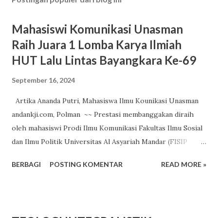
Mahasiswi Komunikasi Unasman
Raih Juara 1 Lomba Karya Ilmiah
HUT Lalu Lintas Bayangkara Ke-69
September 16, 2024
Artika Ananda Putri, Mahasiswa Ilmu Kounikasi Unasman
andankji.com, Polman ~~ Prestasi membanggakan diraih
oleh mahasiswi Prodi Ilmu Komunikasi Fakultas Ilmu Sosial
dan Ilmu Politik Universitas Al Asyariah Mandar (FISIP
Unasman). Artika Ananda Putri, berhasil meraih Juara 1
BERBAGI
POSTING KOMENTAR
READ MORE »
dalam Lomba Karya Ilmiah yang diselenggarakan oleh
Direktorat Lalu Lintas (Ditlantas) Polda Sulawesi Barat,
dalam rangka memperingati HUT Lalu Lintas Bhayangkara
ke-69 tahun 2024. Lomba yang bertemakan "Polantas