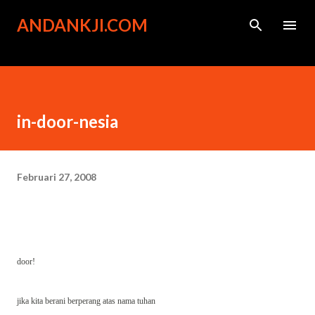
Langsung ke konten utama
ANDANKJI.COM
in-door-nesia
Februari 27, 2008
door!
jika kita berani berperang atas nama tuhan