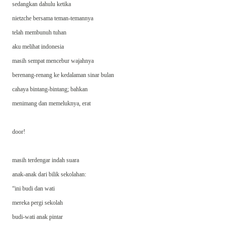
sedangkan dahulu ketika
nietzche bersama teman-temannya
telah membunuh tuhan
aku melihat indonesia
masih sempat mencebur wajahnya
berenang-renang ke kedalaman sinar bulan
cahaya bintang-bintang; bahkan
menimang dan memeluknya, erat
door!
masih terdengar indah suara
anak-anak dari bilik sekolahan:
“ini budi dan wati
mereka pergi sekolah
budi-wati anak pintar