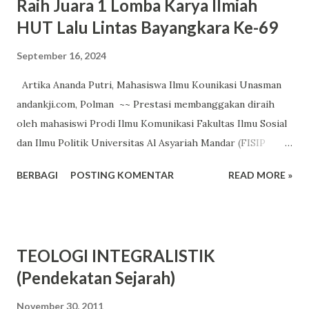
Raih Juara 1 Lomba Karya Ilmiah
HUT Lalu Lintas Bayangkara Ke-69
September 16, 2024
Artika Ananda Putri, Mahasiswa Ilmu Kounikasi Unasman
andankji.com, Polman ~~ Prestasi membanggakan diraih
oleh mahasiswi Prodi Ilmu Komunikasi Fakultas Ilmu Sosial
dan Ilmu Politik Universitas Al Asyariah Mandar (FISIP
Unasman). Artika Ananda Putri, berhasil meraih Juara 1
BERBAGI
POSTING KOMENTAR
READ MORE »
dalam Lomba Karya Ilmiah yang diselenggarakan oleh
Direktorat Lalu Lintas (Ditlantas) Polda Sulawesi Barat,
dalam rangka memperingati HUT Lalu Lintas Bhayangkara
ke-69 tahun 2024. Lomba yang bertemakan "Polantas
TEOLOGI INTEGRALISTIK
Presisi Hadir" ini diikuti oleh 40 peserta mahasiswa
(Pendekatan Sejarah)
Perguruan Tinggi se-Sulbar dan mahasiswa dari berbagai
universitas di luar Sulbar yang ber-KTP Sulbar. Artika
November 30, 2011