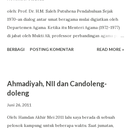
Ananda Putri mengangkat karya ilmiah berjudul; “Menuju
oleh: Prof. Dr. H.M. Saleh Putuhena Pendahuluan Sejak
Sulbar Sejahtera: Optimalisasi Regional Traffic Management
1970-an dialog antar umat beragama mulai digiatkan oleh
Centre (RTMC) melalui Gerakan Satu Hari Tanpa
Departemen Agama. Ketika itu Menteri Agama (1972-1977)
Pelanggaran”, yang dinilai unggul dari segi kreativitas
di jabat oleh Mukti Ali, professor perbandingan agama pada
gagasan, orisinalitas, analisis, dan sistematika penulisan.
IAIN Sunan Kalijaga, Jogjakarta. Sebagai seorang menteri
Kaprodi Ilmu Komunikasi, Dr. Hamdan, M.Ag, memandang
BERBAGI
POSTING KOMENTAR
READ MORE »
yang berasal dari kalangan intelektual Muslim , ia sangat
bah...
peduli pada dua hal penataan masalah pendidikan dan
kerukunan umat beragama yang memang menjadi salah satu
tugas Departemen Agama sejak didirikan 1946. Selama ini
Ahmadiyah, NII dan Candoleng-
tugas pokok tersebut terkesan diabaikan. Meskipun secara
doleng
sporadis terjadi konflik antara umat beragama di beberapa
daerah terutama setelah 1965. Meskipun dialog atau
Juni 26, 2011
pertemuan antar umat beragama tetap dilaksanakan secara
Oleh: Hamdan Akhir Mei 2011 lalu saya berada di sebuah
intensif baik oleh Departemen Agama, maupun oleh
pelosok kampung untuk beberapa waktu. Saat jumatan,
organisasi keagamaan, tetapi tampaknya kurang berhasil